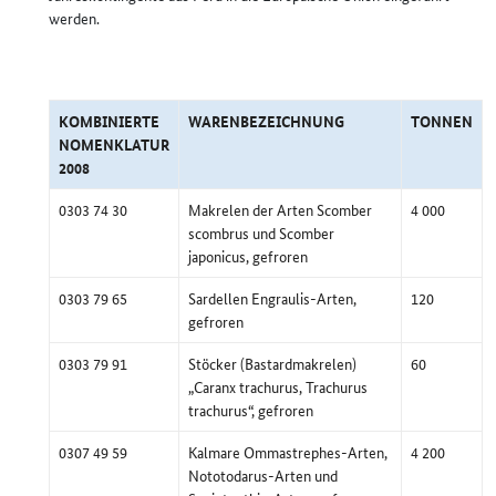
werden.
KOMBINIERTE
WARENBEZEICHNUNG
TONNEN
NOMENKLATUR
2008
0303 74 30
Makrelen der Arten Scomber
4 000
scombrus und Scomber
japonicus, gefroren
0303 79 65
Sardellen Engraulis-Arten,
120
gefroren
0303 79 91
Stöcker (Bastardmakrelen)
60
„Caranx trachurus, Trachurus
trachurus“, gefroren
0307 49 59
Kalmare Ommastrephes-Arten,
4 200
Nototodarus-Arten und