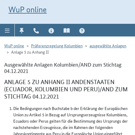
Direkt zur Navigation für Kontakt, Impressum, Aktuelles, Hilfe und FAQ
WuP-Navigation öffnen
Direkt zum Inhalt
WuP online
WuP online
Präferenzregelung Kolumbien
ausgewählte Anlagen
Anlage 5 zu Anhang II
Ausgewählte Anlagen Kolumbien/AND zum Stichtag
04.12.2021
ANLAGE 5 ZU ANHANG II ANDENSTAATEN
(ECUADOR, KOLUMBIEN UND PERU)/AND ZUM
STICHTAG 04.12.2021
Die Bedingungen nach Buchstabe b der Erklärung der Europäischen
Union zu Artikel 5 in Bezug auf Ursprungserzeugnisse Kolumbiens,
Ecuadors oder Perus gelten für die Bestimmung des Ursprungs der
nachstehenden Erzeugnisse, die im Rahmen der folgenden
Jahreskontingente aus Peru in die Europäische Union eingeführt