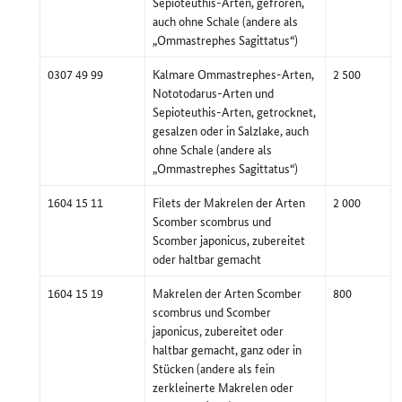
Sepioteuthis-Arten, gefroren,
auch ohne Schale (andere als
„Ommastrephes Sagittatus“)
0307 49 99
Kalmare Ommastrephes-Arten,
2 500
Nototodarus-Arten und
Sepioteuthis-Arten, getrocknet,
gesalzen oder in Salzlake, auch
ohne Schale (andere als
„Ommastrephes Sagittatus“)
1604 15 11
Filets der Makrelen der Arten
2 000
Scomber scombrus und
Scomber japonicus, zubereitet
oder haltbar gemacht
1604 15 19
Makrelen der Arten Scomber
800
scombrus und Scomber
japonicus, zubereitet oder
haltbar gemacht, ganz oder in
Stücken (andere als fein
zerkleinerte Makrelen oder