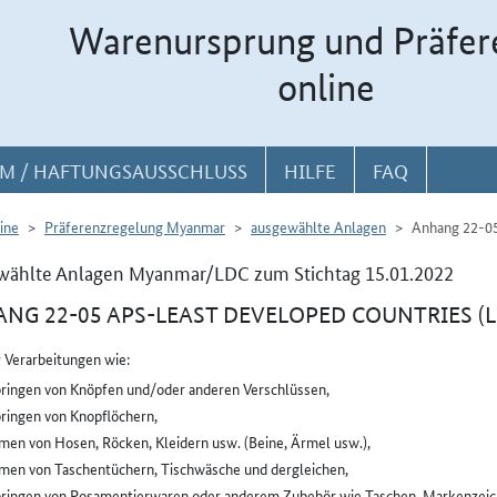
Warenursprung und Präfer
online
M / HAFTUNGSAUSSCHLUSS
HILFE
FAQ
ine
Präferenzregelung Myanmar
ausgewählte Anlagen
Anhang 22-0
wählte Anlagen Myanmar/LDC zum Stichtag 15.01.2022
NG 22-05 APS-LEAST DEVELOPED COUNTRIES (L
 Verarbeitungen wie:
ringen von Knöpfen und/oder anderen Verschlüssen,
ringen von Knopflöchern,
men von Hosen, Röcken, Kleidern usw. (Beine, Ärmel usw.),
men von Taschentüchern, Tischwäsche und dergleichen,
ringen von Posamentierwaren oder anderem Zubehör wie Taschen, Markenzeich