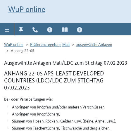
Direkt zur Navigation für Kontakt, Impressum, Aktuelles, Hilfe und FAQ
WuP-Navigation öffnen
Direkt zum Inhalt
WuP online
WuP online
Präferenzregelung Mali
ausgewählte Anlagen
Anhang 22-05
Ausgewählte Anlagen Mali/LDC zum Stichtag 07.02.2023
ANHANG 22-05 APS-LEAST DEVELOPED
COUNTRIES (LDC)/LDC ZUM STICHTAG
07.02.2023
Be- oder Verarbeitungen wie:
Anbringen von Knöpfen und/oder anderen Verschlüssen,
Anbringen von Knopflöchern,
Säumen von Hosen, Röcken, Kleidern usw. (Beine, Ärmel usw.),
Säumen von Taschentüchern, Tischwäsche und dergleichen,