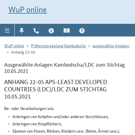
Direkt zur Navigation für Kontakt, Impressum, Aktuelles, Hilfe und FAQ
WuP-Navigation öffnen
Direkt zum Inhalt
WuP online
WuP online
Präferenzregelung Kambodscha
ausgewählte Anlagen
Anhang 22-05
Ausgewählte Anlagen Kambodscha/LDC zum Stichtag
10.05.2021
ANHANG 22-05 APS-LEAST DEVELOPED
COUNTRIES (LDC)/LDC ZUM STICHTAG
10.05.2021
Be- oder Verarbeitungen wie:
Anbringen von Knöpfen und/oder anderen Verschlüssen,
Anbringen von Knopflöchern,
Säumen von Hosen, Röcken, Kleidern usw. (Beine, Ärmel usw.),