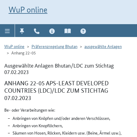
Direkt zur Navigation für Kontakt, Impressum, Aktuelles, Hilfe und FAQ
WuP-Navigation öffnen
Direkt zum Inhalt
WuP online
WuP online
Präferenzregelung Bhutan
ausgewählte Anlagen
Anhang 22-05
Ausgewählte Anlagen Bhutan/LDC zum Stichtag
07.02.2023
ANHANG 22-05 APS-LEAST DEVELOPED
COUNTRIES (LDC)/LDC ZUM STICHTAG
07.02.2023
Be- oder Verarbeitungen wie:
Anbringen von Knöpfen und/oder anderen Verschlüssen,
Anbringen von Knopflöchern,
Säumen von Hosen, Röcken, Kleidern usw. (Beine, Ärmel usw.),