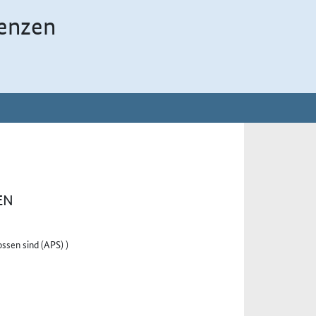
enzen
EN
ssen sind (APS) )