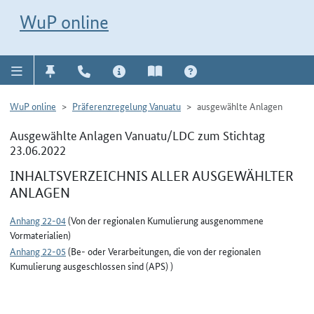
Direkt zur Navigation für Kontakt, Impressum, Aktuelles, Hilfe und FAQ
WuP-Navigation öffnen
Direkt zum Inhalt
WuP online
WuP online
Präferenzregelung Vanuatu
ausgewählte Anlagen
Ausgewählte Anlagen Vanuatu/LDC zum Stichtag
23.06.2022
INHALTSVERZEICHNIS ALLER AUSGEWÄHLTER
ANLAGEN
Anhang 22-04
(Von der regionalen Kumulierung ausgenommene
Vormaterialien)
Anhang 22-05
(Be- oder Verarbeitungen, die von der regionalen
Kumulierung ausgeschlossen sind (APS) )