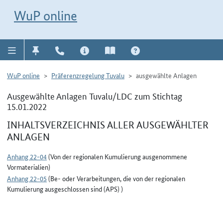
Direkt zur Navigation für Kontakt, Impressum, Aktuelles, Hilfe und FAQ
WuP-Navigation öffnen
Direkt zum Inhalt
WuP online
WuP online
Präferenzregelung Tuvalu
ausgewählte Anlagen
Ausgewählte Anlagen Tuvalu/LDC zum Stichtag
15.01.2022
INHALTSVERZEICHNIS ALLER AUSGEWÄHLTER
ANLAGEN
Anhang 22-04
(Von der regionalen Kumulierung ausgenommene
Vormaterialien)
Anhang 22-05
(Be- oder Verarbeitungen, die von der regionalen
Kumulierung ausgeschlossen sind (APS) )