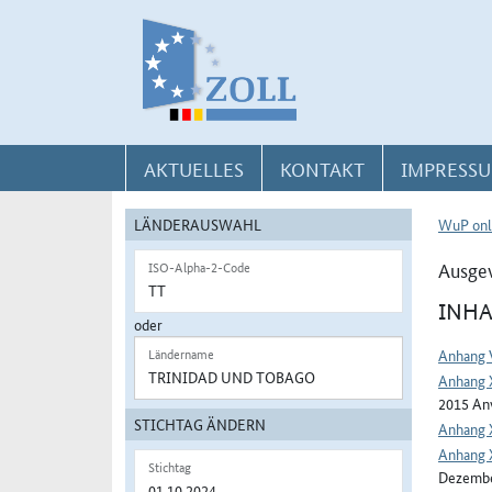
Direkt zur Navigation für Kontakt, Impressum, Aktuelles, Hilfe und FAQ
Direkt zur Länderauswahl und WuP-Navigation
Direkt zum Inhalt
AKTUELLES
KONTAKT
IMPRESSU
LÄNDERAUSWAHL
WuP onl
Ausgew
ISO-Alpha-2-Code
INHA
oder
Anhang 
Ländername
Anhang 
2015 Anw
STICHTAG ÄNDERN
Anhang 
Anhang 
Stichtag
Dezembe