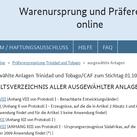
Warenursprung und Präfer
online
M / HAFTUNGSAUSSCHLUSS
HILFE
FAQ
ine
Präferenzregelung Trinidad und Tobago
ausgewählte Anlagen
ählte Anlagen Trinidad und Tobago/CAF zum Stichtag 01.10
LTSVERZEICHNIS ALLER AUSGEWÄHLTER ANLAG
VIII
(Anhang VIII von Protokoll I - Benachbarte Entwicklungsländer)
X
(Anhang X von Protokoll I - Erzeugnisse, auf die die in Artikel 2 Absatz 3 u
endung findet und für die Artikel 5 keine Anwendung findet)
XII
(Anhang XII von Protokoll I )
XIII
(ANHANG XIII von Protokoll I - Ursprungserzeugnisse Südafrikas, auf die 
r 2009 Anwendung findet (*) )