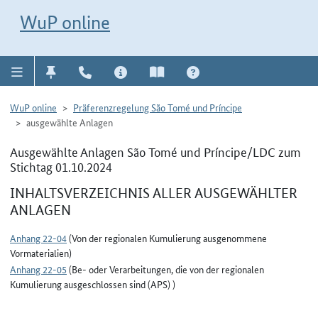
Direkt zur Navigation für Kontakt, Impressum, Aktuelles, Hilfe und FAQ
WuP-Navigation öffnen
Direkt zum Inhalt
WuP online
WuP online
Präferenzregelung São Tomé und Príncipe
ausgewählte Anlagen
Ausgewählte Anlagen São Tomé und Príncipe/LDC zum
Stichtag 01.10.2024
INHALTSVERZEICHNIS ALLER AUSGEWÄHLTER
ANLAGEN
Anhang 22-04
(Von der regionalen Kumulierung ausgenommene
Vormaterialien)
Anhang 22-05
(Be- oder Verarbeitungen, die von der regionalen
Kumulierung ausgeschlossen sind (APS) )