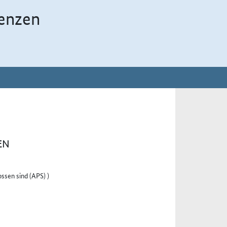
enzen
EN
ssen sind (APS) )