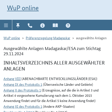
Direkt zur Navigation für Kontakt, Impressum, Aktuelles, Hilfe und FAQ
WuP-Navigation öffnen
Direkt zum Inhalt
WuP online
WuP online
Präferenzregelung Madagaskar
ausgewählte Anlagen
Ausgewählte Anlagen Madagaskar/ESA zum Stichtag
29.11.2024
INHALTSVERZEICHNIS ALLER AUSGEWÄHLTER
ANLAGEN
Anhang VIII
(ABENACHBARTE ENTWICKLUNGSLÄNDER (ESA))
Anhang IX des Protokolls 1
(Überseeische Länder und Gebiete)
Anhang X des Protokolls 1
(Erzeugnisse, auf die die in Artikel 3 und
Artikel 4 vorgesehene Kumulierung nach dem 1. Oktober 2015
Anwendung findet und für die Artikel 5 keine Anwendung findet)
Anhang XI des Protokolls 1
(Andere AKP-Staaten)