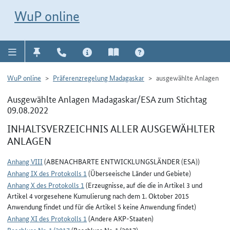
Direkt zur Navigation für Kontakt, Impressum, Aktuelles, Hilfe und FAQ
WuP-Navigation öffnen
Direkt zum Inhalt
WuP online
WuP online
Präferenzregelung Madagaskar
ausgewählte Anlagen
Ausgewählte Anlagen Madagaskar/ESA zum Stichtag
09.08.2022
INHALTSVERZEICHNIS ALLER AUSGEWÄHLTER
ANLAGEN
Anhang VIII
(ABENACHBARTE ENTWICKLUNGSLÄNDER (ESA))
Anhang IX des Protokolls 1
(Überseeische Länder und Gebiete)
Anhang X des Protokolls 1
(Erzeugnisse, auf die die in Artikel 3 und
Artikel 4 vorgesehene Kumulierung nach dem 1. Oktober 2015
Anwendung findet und für die Artikel 5 keine Anwendung findet)
Anhang XI des Protokolls 1
(Andere AKP-Staaten)