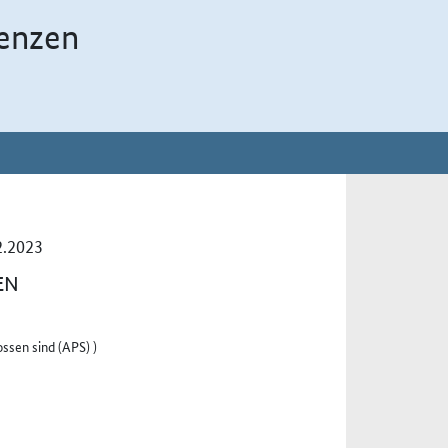
enzen
2.2023
EN
ssen sind (APS) )