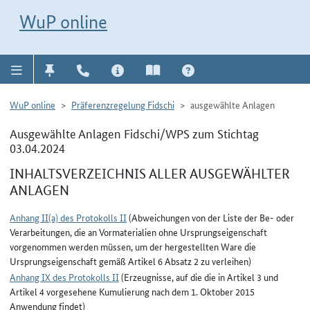
Direkt zur Navigation für Kontakt, Impressum, Aktuelles, Hilfe und FAQ
WuP-Navigation öffnen
Direkt zum Inhalt
WuP online
WuP online
Präferenzregelung Fidschi
ausgewählte Anlagen
Ausgewählte Anlagen Fidschi/WPS zum Stichtag
03.04.2024
INHALTSVERZEICHNIS ALLER AUSGEWÄHLTER
ANLAGEN
Anhang II(a) des Protokolls II
(Abweichungen von der Liste der Be- oder
Verarbeitungen, die an Vormaterialien ohne Ursprungseigenschaft
vorgenommen werden müssen, um der hergestellten Ware die
Ursprungseigenschaft gemäß Artikel 6 Absatz 2 zu verleihen)
Anhang IX des Protokolls II
(Erzeugnisse, auf die die in Artikel 3 und
Artikel 4 vorgesehene Kumulierung nach dem 1. Oktober 2015
Anwendung findet)