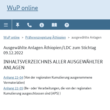
Direkt zur Navigation für Kontakt, Impressum, Aktuelles, Hilfe und FAQ
WuP-Navigation öffnen
Direkt zum Inhalt
WuP online
WuP online
Präferenzregelung Äthiopien
ausgewählte Anlagen
Ausgewählte Anlagen Äthiopien/LDC zum Stichtag
09.12.2022
INHALTSVERZEICHNIS ALLER AUSGEWÄHLTER
ANLAGEN
Anhang 22-04
(Von der regionalen Kumulierung ausgenommene
Vormaterialien)
Anhang 22-05
(Be- oder Verarbeitungen, die von der regionalen
Kumulierung ausgeschlossen sind (APS) )