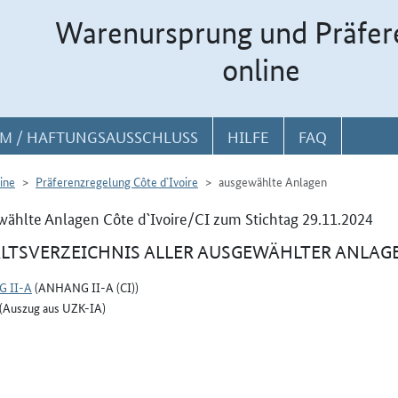
Warenursprung und Präfer
online
M / HAFTUNGSAUSSCHLUSS
HILFE
FAQ
ine
Präferenzregelung Côte d`Ivoire
ausgewählte Anlagen
ählte Anlagen Côte d`Ivoire/CI zum Stichtag 29.11.2024
LTSVERZEICHNIS ALLER AUSGEWÄHLTER ANLAG
 II-A
(ANHANG II-A (CI))
(Auszug aus UZK-IA)