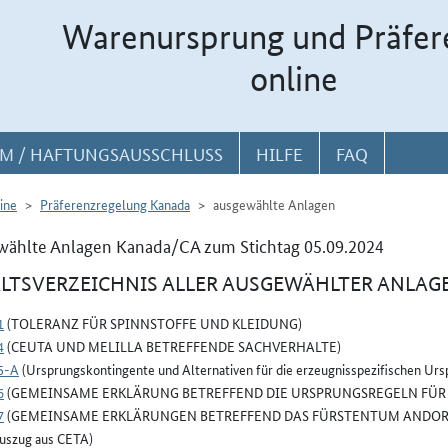
Warenursprung und Präfer
online
M / HAFTUNGSAUSSCHLUSS
HILFE
FAQ
ine
Präferenzregelung Kanada
ausgewählte Anlagen
wählte Anlagen Kanada/CA zum Stichtag 05.09.2024
LTSVERZEICHNIS ALLER AUSGEWÄHLTER ANLAG
1
(TOLERANZ FÜR SPINNSTOFFE UND KLEIDUNG)
4
(CEUTA UND MELILLA BETREFFENDE SACHVERHALTE)
5-A
(Ursprungskontingente und Alternativen für die erzeugnisspezifischen Ur
6
(GEMEINSAME ERKLÄRUNG BETREFFEND DIE URSPRUNGSREGELN FÜR 
7
(GEMEINSAME ERKLÄRUNGEN BETREFFEND DAS FÜRSTENTUM ANDORR
uszug aus CETA)