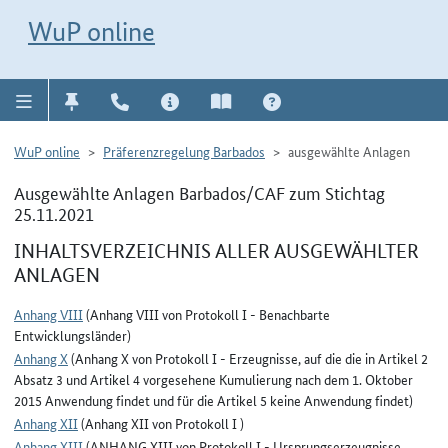
Direkt zur Navigation für Kontakt, Impressum, Aktuelles, Hilfe und FAQ
WuP-Navigation öffnen
Direkt zum Inhalt
WuP online
WuP online
Präferenzregelung Barbados
ausgewählte Anlagen
Ausgewählte Anlagen Barbados/CAF zum Stichtag
25.11.2021
INHALTSVERZEICHNIS ALLER AUSGEWÄHLTER
ANLAGEN
Anhang VIII
(Anhang VIII von Protokoll I - Benachbarte
Entwicklungsländer)
Anhang X
(Anhang X von Protokoll I - Erzeugnisse, auf die die in Artikel 2
Absatz 3 und Artikel 4 vorgesehene Kumulierung nach dem 1. Oktober
2015 Anwendung findet und für die Artikel 5 keine Anwendung findet)
Anhang XII
(Anhang XII von Protokoll I )
Anhang XIII
(ANHANG XIII von Protokoll I - Ursprungserzeugnisse