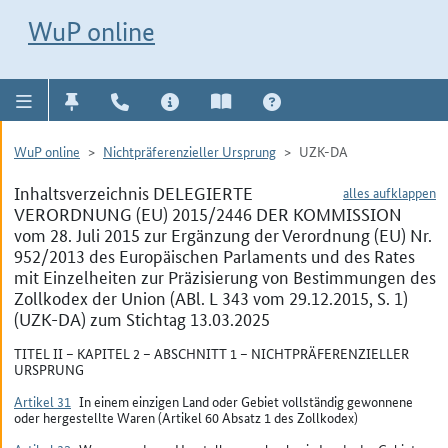
Direkt zur Navigation für Kontakt, Impressum, Aktuelles, Hilfe und FAQ
WuP-Navigation öffnen
Direkt zum Inhalt
WuP online
WuP online
Nichtpräferenzieller Ursprung
UZK-DA
Inhaltsverzeichnis DELEGIERTE
alles aufklappen
VERORDNUNG (EU) 2015/2446 DER KOMMISSION
vom 28. Juli 2015 zur Ergänzung der Verordnung (EU) Nr.
952/2013 des Europäischen Parlaments und des Rates
mit Einzelheiten zur Präzisierung von Bestimmungen des
Zollkodex der Union (ABl. L 343 vom 29.12.2015, S. 1)
(UZK-DA) zum Stichtag 13.03.2025
TITEL II – KAPITEL 2 – ABSCHNITT 1 – NICHTPRÄFERENZIELLER
URSPRUNG
Artikel 31
In einem einzigen Land oder Gebiet vollständig gewonnene
oder hergestellte Waren (Artikel 60 Absatz 1 des Zollkodex)