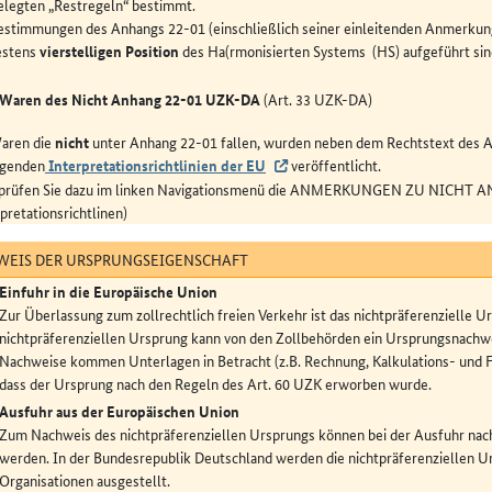
elegten „Restregeln“ bestimmt.
estimmungen des Anhangs 22-01 (einschließlich seiner einleitenden Anmerkung
estens
vierstelligen Position
des Ha(rmonisierten Systems (HS) aufgeführt sin
Waren des Nicht Anhang 22-01 UZK-DA
(Art. 33 UZK-DA)
aren die
nicht
unter Anhang 22-01 fallen, wurden neben dem Rechtstext des A
egenden
Interpretationsrichtlinien der EU
veröffentlicht.
e prüfen Sie dazu im linken Navigationsmenü die ANMERKUNGEN ZU NICH
rpretationsrichtlinen)
EIS DER URSPRUNGSEIGENSCHAFT
Einfuhr in die Europäische Union
Zur Überlassung zum zollrechtlich freien Verkehr ist das nichtpräferenzielle
nichtpräferenziellen Ursprung kann von den Zollbehörden ein Ursprungsnachwei
Nachweise kommen Unterlagen in Betracht (z.B. Rechnung, Kalkulations- und Fe
dass der Ursprung nach den Regeln des Art. 60 UZK erworben wurde.
Ausfuhr aus der Europäischen Union
Zum Nachweis des nichtpräferenziellen Ursprungs können bei der Ausfuhr nach
werden. In der Bundesrepublik Deutschland werden die nichtpräferenziellen U
Organisationen ausgestellt.