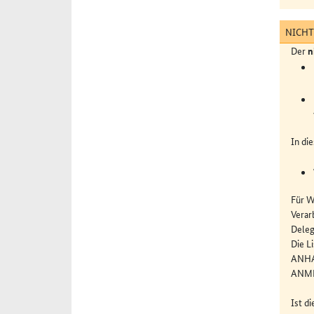
NICHT
Der
n
In di
Für W
Verar
Deleg
Die L
ANHA
ANME
Ist d