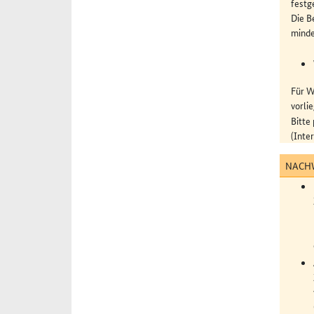
festg
Die B
mind
Für W
vorli
Bitt
(Inte
NACHW