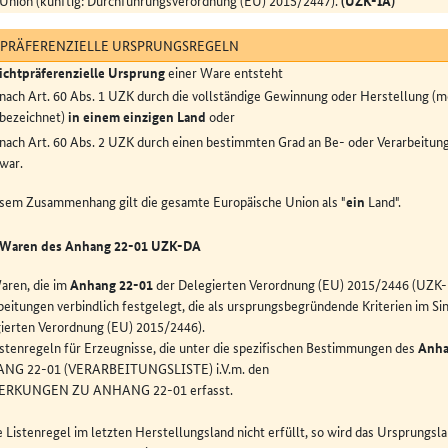
Union (künftig: Durchführungsverordnung (EU) 2015/2447).
(UZK-IA)
PRÄFERENZIELLE URSPRUNGSREGELN
ichtpräferenzielle Ursprung
einer Ware entsteht
nach Art. 60 Abs. 1 UZK durch die vollständige Gewinnung oder Herstellung (
bezeichnet)
in einem einzigen Land
oder
nach Art. 60 Abs. 2 UZK durch einen bestimmten Grad an Be- oder Verarbeitun
war.
esem Zusammenhang gilt die gesamte Europäische Union als "
ein
Land".
Waren des Anhang 22-01 UZK-DA
aren, die im
Anhang 22-01
der Delegierten Verordnung (EU) 2015/2446 (UZK-D
beitungen verbindlich festgelegt, die als ursprungsbegründende Kriterien im S
ierten Verordnung (EU) 2015/2446).
istenregeln für Erzeugnisse, die unter die spezifischen Bestimmungen des
Anha
NG 22-01
(VERARBEITUNGSLISTE) i.V.m. den
RKUNGEN ZU ANHANG 22-01 erfasst.
ie Listenregel im letzten Herstellungsland nicht erfüllt, so wird das Ursprung