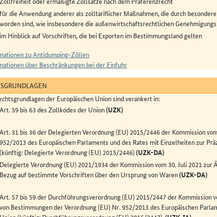
Zollfreiheit oder ermäßigte Zollsätze nach dem Präferenzrecht
für die Anwendung anderer als zolltariflicher Maßnahmen, die durch besonder
worden sind, wie insbesondere die außenwirtschaftsrechtlichen Genehmigungs
im Hinblick auf Vorschriften, die bei Exporten im Bestimmungsland gelten
mationen zu Antidumping-Zöllen
mationen über Beschränkungen bei der Einfuhr
TSGRUNDLAGEN
echtsgrundlagen der Europäischen Union sind verankert in:
Art. 59 bis 63 des Zollkodex der Union
(UZK)
Art. 31 bis 36 der Delegierten Verordnung (EU) 2015/2446 der Kommission vom 
952/2013 des Europäischen Parlaments und des Rates mit Einzelheiten zur Pr
(künftig: Delegierte Verordnung (EU) 2015/2446)
(UZK-DA)
Delegierte Verordnung (EU) 2021/1934 der Kommission vom 30. Juli 2021 zur 
Bezug auf bestimmte Vorschriften über den Ursprung von Waren
(UZK-DA)
Art. 57 bis 59 der Durchführungsverordnung (EU) 2015/2447 der Kommission 
von Bestimmungen der Verordnung (EU) Nr. 952/2013 des Europäischen Parlam