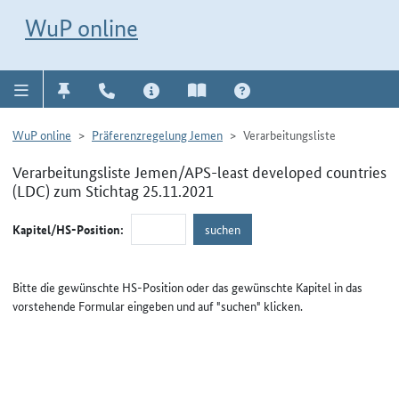
Direkt zur Navigation für Kontakt, Impressum, Aktuelles, Hilfe und FAQ
WuP-Navigation öffnen
Direkt zum Inhalt
WuP online
WuP online
Präferenzregelung Jemen
Verarbeitungsliste
Verarbeitungsliste Jemen/APS-least developed countries
(LDC) zum Stichtag 25.11.2021
Kapitel/HS-Position:
Bitte die gewünschte HS-Position oder das gewünschte Kapitel in das
vorstehende Formular eingeben und auf "suchen" klicken.