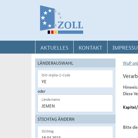
Direkt zur Navigation für Kontakt, Impressum, Aktuelles, Hilfe und FAQ
Direkt zur Länderauswahl und WuP-Navigation
Direkt zum Inhalt
AKTUELLES
KONTAKT
IMPRESSU
LÄNDERAUSWAHL
WuP onl
Verarb
ISO-Alpha-2-Code
Hinweis:
oder
Diese Ve
Ländername
Kapitel
STICHTAG ÄNDERN
Bitte di
Stichtag