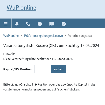
Direkt zur Navigation für Kontakt, Impressum, Aktuelles, Hilfe und FAQ
WuP-Navigation öffnen
Direkt zum Inhalt
WuP online
WuP online
Präferenzregelungen Kosovo
Verarbeitungsliste
Verarbeitungsliste Kosovo (XK) zum Stichtag 15.05.2024
Hinweis:
Diese Verarbeitungsliste besitzt den HS-Stand 2007.
Kapitel/HS-Position:
Bitte die gewünschte HS-Position oder das gewünschte Kapitel in das
vorstehende Formular eingeben und auf "suchen" klicken.