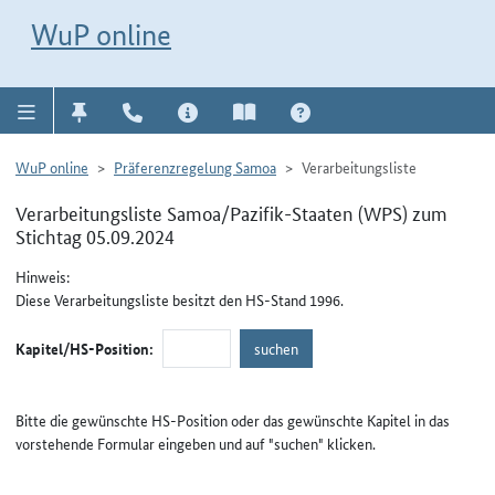
Direkt zur Navigation für Kontakt, Impressum, Aktuelles, Hilfe und FAQ
WuP-Navigation öffnen
Direkt zum Inhalt
WuP online
WuP online
Präferenzregelung Samoa
Verarbeitungsliste
Verarbeitungsliste Samoa/Pazifik-Staaten (WPS) zum
Stichtag 05.09.2024
Hinweis:
Diese Verarbeitungsliste besitzt den HS-Stand 1996.
Kapitel/HS-Position:
Bitte die gewünschte HS-Position oder das gewünschte Kapitel in das
vorstehende Formular eingeben und auf "suchen" klicken.