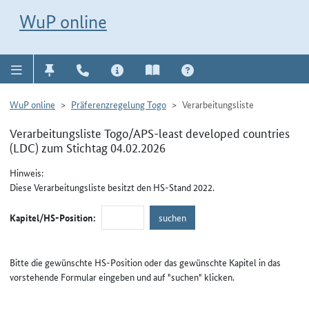
Direkt zur Navigation für Kontakt, Impressum, Aktuelles, Hilfe und FAQ
WuP-Navigation öffnen
Direkt zum Inhalt
WuP online
WuP online
Präferenzregelung Togo
Verarbeitungsliste
Verarbeitungsliste Togo/APS-least developed countries
(LDC) zum Stichtag 04.02.2026
Hinweis:
Diese Verarbeitungsliste besitzt den HS-Stand 2022.
Kapitel/HS-Position:
Bitte die gewünschte HS-Position oder das gewünschte Kapitel in das
vorstehende Formular eingeben und auf "suchen" klicken.