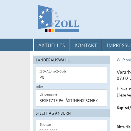
Direkt zur Navigation für Kontakt, Impressum, Aktuelles, Hilfe und FAQ
Direkt zur Länderauswahl und WuP-Navigation
Direkt zum Inhalt
AKTUELLES
KONTAKT
IMPRESSU
LÄNDERAUSWAHL
WuP onl
Verarb
ISO-Alpha-2-Code
07.02.
oder
Hinweis:
Ländername
Diese Ve
Kapitel
STICHTAG ÄNDERN
Stichtag
Bitte di