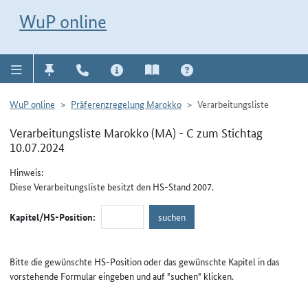
Direkt zur Navigation für Kontakt, Impressum, Aktuelles, Hilfe und FAQ
WuP-Navigation öffnen
Direkt zum Inhalt
WuP online
WuP online
Präferenzregelung Marokko
Verarbeitungsliste
Verarbeitungsliste Marokko (MA) - C zum Stichtag
10.07.2024
Hinweis:
Diese Verarbeitungsliste besitzt den HS-Stand 2007.
Kapitel/HS-Position:
Bitte die gewünschte HS-Position oder das gewünschte Kapitel in das
vorstehende Formular eingeben und auf "suchen" klicken.