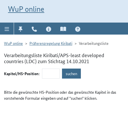
Direkt zur Navigation für Kontakt, Impressum, Aktuelles, Hilfe und FAQ
WuP-Navigation öffnen
Direkt zum Inhalt
WuP online
WuP online
Präferenzregelung Kiribati
Verarbeitungsliste
Verarbeitungsliste Kiribati/APS-least developed
countries (LDC) zum Stichtag 14.10.2021
Kapitel/HS-Position:
Bitte die gewünschte HS-Position oder das gewünschte Kapitel in das
vorstehende Formular eingeben und auf "suchen" klicken.