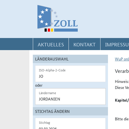
Direkt zur Navigation für Kontakt, Impressum, Aktuelles, Hilfe und FAQ
Direkt zur Länderauswahl und WuP-Navigation
Direkt zum Inhalt
AKTUELLES
KONTAKT
IMPRESSU
LÄNDERAUSWAHL
WuP onl
Verarb
ISO-Alpha-2-Code
Hinweis:
oder
Diese Ve
Ländername
Kapitel
STICHTAG ÄNDERN
Bitte di
Stichtag