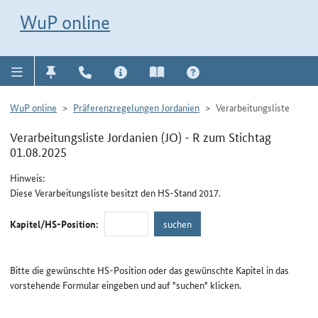
Direkt zur Navigation für Kontakt, Impressum, Aktuelles, Hilfe und FAQ
WuP-Navigation öffnen
Direkt zum Inhalt
WuP online
WuP online
Präferenzregelungen Jordanien
Verarbeitungsliste
Verarbeitungsliste Jordanien (JO) - R zum Stichtag
01.08.2025
Hinweis:
Diese Verarbeitungsliste besitzt den HS-Stand 2017.
Kapitel/HS-Position:
Bitte die gewünschte HS-Position oder das gewünschte Kapitel in das
vorstehende Formular eingeben und auf "suchen" klicken.