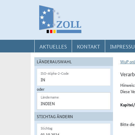
Direkt zur Navigation für Kontakt, Impressum, Aktuelles, Hilfe und FAQ
Direkt zur Länderauswahl und WuP-Navigation
Direkt zum Inhalt
AKTUELLES
KONTAKT
IMPRESSU
LÄNDERAUSWAHL
WuP onl
Verarb
ISO-Alpha-2-Code
Hinweis:
oder
Diese Ve
Ländername
Kapitel
STICHTAG ÄNDERN
Bitte di
Stichtag