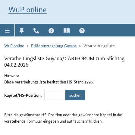
Direkt zur Navigation für Kontakt, Impressum, Aktuelles, Hilfe und FAQ
WuP-Navigation öffnen
Direkt zum Inhalt
WuP online
WuP online
Präferenzregelung Guyana
Verarbeitungsliste
Verarbeitungsliste Guyana/CARIFORUM zum Stichtag
04.02.2026
Hinweis:
Diese Verarbeitungsliste besitzt den HS-Stand 1996.
Kapitel/HS-Position:
Bitte die gewünschte HS-Position oder das gewünschte Kapitel in das
vorstehende Formular eingeben und auf "suchen" klicken.