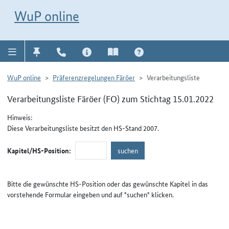
Direkt zur Navigation für Kontakt, Impressum, Aktuelles, Hilfe und FAQ
WuP-Navigation öffnen
Direkt zum Inhalt
WuP online
WuP online
Präferenzregelungen Färöer
Verarbeitungsliste
Verarbeitungsliste Färöer (FO) zum Stichtag 15.01.2022
Hinweis:
Diese Verarbeitungsliste besitzt den HS-Stand 2007.
Kapitel/HS-Position:
Bitte die gewünschte HS-Position oder das gewünschte Kapitel in das
vorstehende Formular eingeben und auf "suchen" klicken.