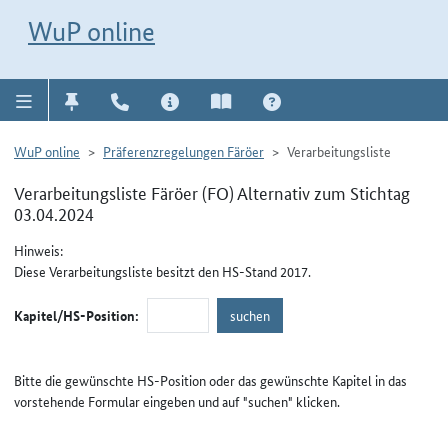
Direkt zur Navigation für Kontakt, Impressum, Aktuelles, Hilfe und FAQ
WuP-Navigation öffnen
Direkt zum Inhalt
WuP online
WuP online
Präferenzregelungen Färöer
Verarbeitungsliste
Verarbeitungsliste Färöer (FO) Alternativ zum Stichtag
03.04.2024
Hinweis:
Diese Verarbeitungsliste besitzt den HS-Stand 2017.
Kapitel/HS-Position:
Bitte die gewünschte HS-Position oder das gewünschte Kapitel in das
vorstehende Formular eingeben und auf "suchen" klicken.