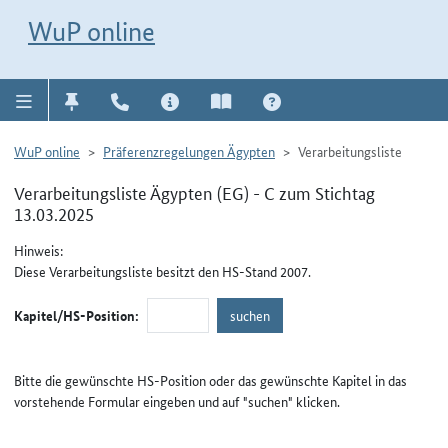
Direkt zur Navigation für Kontakt, Impressum, Aktuelles, Hilfe und FAQ
WuP-Navigation öffnen
Direkt zum Inhalt
WuP online
WuP online
Präferenzregelungen Ägypten
Verarbeitungsliste
Verarbeitungsliste Ägypten (EG) - C zum Stichtag
13.03.2025
Hinweis:
Diese Verarbeitungsliste besitzt den HS-Stand 2007.
Kapitel/HS-Position:
Bitte die gewünschte HS-Position oder das gewünschte Kapitel in das
vorstehende Formular eingeben und auf "suchen" klicken.