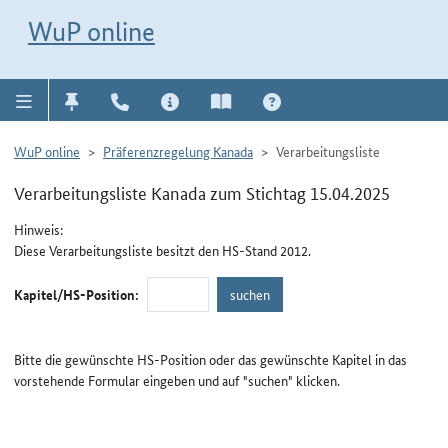
Direkt zur Navigation für Kontakt, Impressum, Aktuelles, Hilfe und FAQ
WuP-Navigation öffnen
Direkt zum Inhalt
WuP online
WuP online
Präferenzregelung Kanada
Verarbeitungsliste
Verarbeitungsliste Kanada zum Stichtag 15.04.2025
Hinweis:
Diese Verarbeitungsliste besitzt den HS-Stand 2012.
Kapitel/HS-Position:
Bitte die gewünschte HS-Position oder das gewünschte Kapitel in das
vorstehende Formular eingeben und auf "suchen" klicken.