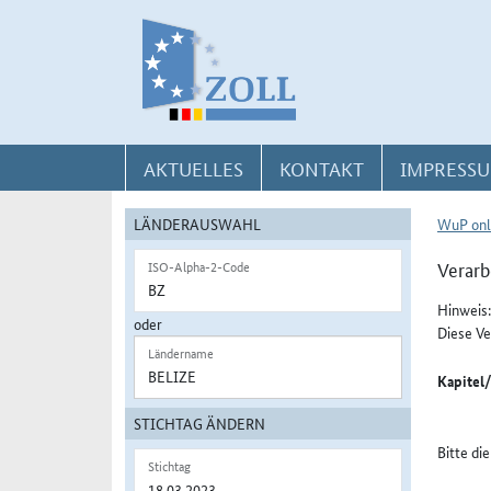
Direkt zur Navigation für Kontakt, Impressum, Aktuelles, Hilfe und FAQ
Direkt zur Länderauswahl und WuP-Navigation
Direkt zum Inhalt
AKTUELLES
KONTAKT
IMPRESSU
LÄNDERAUSWAHL
WuP onl
Verarb
ISO-Alpha-2-Code
Hinweis:
oder
Diese Ve
Ländername
Kapitel
STICHTAG ÄNDERN
Bitte di
Stichtag