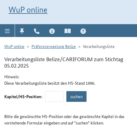
Direkt zur Navigation für Kontakt, Impressum, Aktuelles, Hilfe und FAQ
WuP-Navigation öffnen
Direkt zum Inhalt
WuP online
WuP online
Präferenzregelung Belize
Verarbeitungsliste
Verarbeitungsliste Belize/CARIFORUM zum Stichtag
05.02.2025
Hinweis:
Diese Verarbeitungsliste besitzt den HS-Stand 1996.
Kapitel/HS-Position:
Bitte die gewünschte HS-Position oder das gewünschte Kapitel in das
vorstehende Formular eingeben und auf "suchen" klicken.