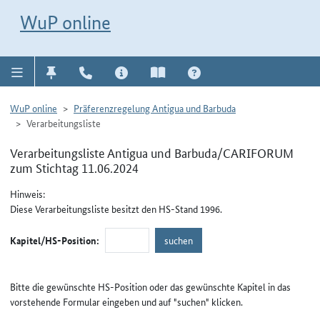
Direkt zur Navigation für Kontakt, Impressum, Aktuelles, Hilfe und FAQ
WuP-Navigation öffnen
Direkt zum Inhalt
WuP online
WuP online
Präferenzregelung Antigua und Barbuda
Verarbeitungsliste
Verarbeitungsliste Antigua und Barbuda/CARIFORUM
zum Stichtag 11.06.2024
Hinweis:
Diese Verarbeitungsliste besitzt den HS-Stand 1996.
Kapitel/HS-Position:
Bitte die gewünschte HS-Position oder das gewünschte Kapitel in das
vorstehende Formular eingeben und auf "suchen" klicken.