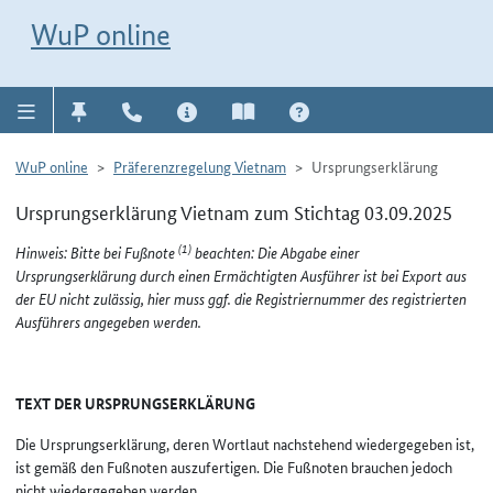
Direkt zur Navigation für Kontakt, Impressum, Aktuelles, Hilfe und FAQ
WuP-Navigation öffnen
Direkt zum Inhalt
WuP online
WuP online
Präferenzregelung Vietnam
Ursprungserklärung
Ursprungserklärung Vietnam zum Stichtag 03.09.2025
(1)
Hinweis: Bitte bei Fußnote
beachten: Die Abgabe einer
Ursprungserklärung durch einen Ermächtigten Ausführer ist bei Export aus
der EU nicht zulässig, hier muss ggf. die Registriernummer des registrierten
Ausführers angegeben werden.
TEXT DER URSPRUNGSERKLÄRUNG
Die Ursprungserklärung, deren Wortlaut nachstehend wiedergegeben ist,
ist gemäß den Fußnoten auszufertigen. Die Fußnoten brauchen jedoch
nicht wiedergegeben werden.