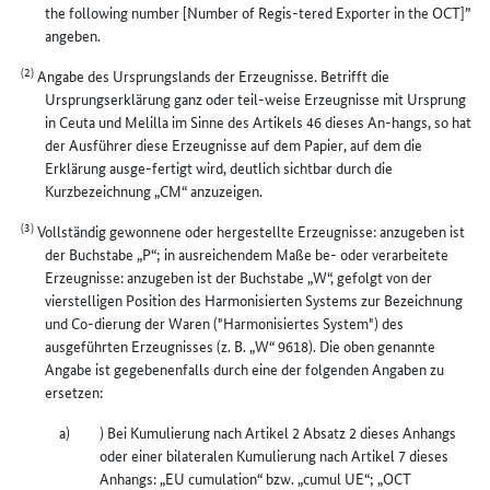
the following number [Number of Regis-tered Exporter in the OCT]”
angeben.
(2)
Angabe des Ursprungslands der Erzeugnisse. Betrifft die
Ursprungserklärung ganz oder teil-weise Erzeugnisse mit Ursprung
in Ceuta und Melilla im Sinne des Artikels 46 dieses An-hangs, so hat
der Ausführer diese Erzeugnisse auf dem Papier, auf dem die
Erklärung ausge-fertigt wird, deutlich sichtbar durch die
Kurzbezeichnung „CM“ anzuzeigen.
(3)
Vollständig gewonnene oder hergestellte Erzeugnisse: anzugeben ist
der Buchstabe „P“; in ausreichendem Maße be- oder verarbeitete
Erzeugnisse: anzugeben ist der Buchstabe „W“, gefolgt von der
vierstelligen Position des Harmonisierten Systems zur Bezeichnung
und Co-dierung der Waren ("Harmonisiertes System") des
ausgeführten Erzeugnisses (z. B. „W“ 9618). Die oben genannte
Angabe ist gegebenenfalls durch eine der folgenden Angaben zu
ersetzen:
) Bei Kumulierung nach Artikel 2 Absatz 2 dieses Anhangs
oder einer bilateralen Kumulierung nach Artikel 7 dieses
Anhangs: „EU cumulation“ bzw. „cumul UE“; „OCT