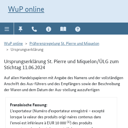
Direkt zur Navigation für Kontakt, Impressum, Aktuelles, Hilfe und FAQ
WuP-Navigation öffnen
Direkt zum Inhalt
WuP online
WuP online
Präferenzregelung St. Pierre und Miquelon
Ursprungserklärung
Ursprungserklärung St. Pierre und Miquelon/ÜLG zum
Stichtag 11.06.2024
Auf allen Handelspapieren mit Angabe des Namens und der vollständigen
Anschrift des Aus-führers und des Empfängers sowie der Beschreibung
der Waren und dem Datum der Aus-stellung auszufertigen
Französische Fassung:
L’exportateur (Numéro d’exportateur enregistré – excepté
lorsque la valeur des produits origi-naires contenus dans
(1)
l’envoi est inférieure à EUR 10 000
) des produits