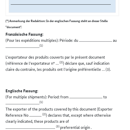
(*) Anmerkung der Redaktion: In der englischen Fassung steht an dieser Stelle
"document".
Französische Fassung:
(Pour les expéditions multiples): Période: du ...................................... au
(1)
.......................................
L'exportateur des produits couverts par le présent document
(2)
(référence de l'exportateur n° …
) déclare que, sauf indication
claire du contraire, les produits ont l'origine préférentielle … (3).
Englische Fassung:
(For multiple shipments): Period: from ...................................... to
(1)
.......................................
The exporter of the products covered by this document (Exporter
(2)
Reference No ..............
) declares that, except where otherwise
clearly indicated, these products are of
(3)
.........................................................
preferential origin .