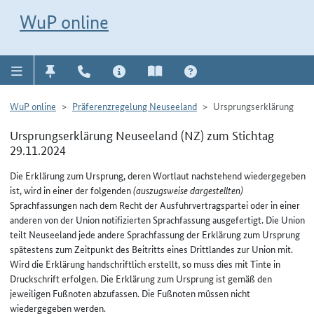
Direkt zur Navigation für Kontakt, Impressum, Aktuelles, Hilfe und FAQ
WuP-Navigation öffnen
Direkt zum Inhalt
WuP online
WuP online
Präferenzregelung Neuseeland
Ursprungserklärung
Ursprungserklärung Neuseeland (NZ) zum Stichtag
29.11.2024
Die Erklärung zum Ursprung, deren Wortlaut nachstehend wiedergegeben
ist, wird in einer der folgenden
(auszugsweise dargestellten)
Sprachfassungen nach dem Recht der Ausfuhrvertragspartei oder in einer
anderen von der Union notifizierten Sprachfassung ausgefertigt. Die Union
teilt Neuseeland jede andere Sprachfassung der Erklärung zum Ursprung
spätestens zum Zeitpunkt des Beitritts eines Drittlandes zur Union mit.
Wird die Erklärung handschriftlich erstellt, so muss dies mit Tinte in
Druckschrift erfolgen. Die Erklärung zum Ursprung ist gemäß den
jeweiligen Fußnoten abzufassen. Die Fußnoten müssen nicht
wiedergegeben werden.