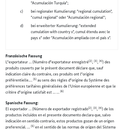
"Acumulación Turquía";
bei regionaler Kumulierung: "regional cumulation",
"cumul regional" oder "Acumulación regional";
bei erweiterter Kumulierung: "extended
cumulation with country x", cumul étendu avec le
pays x" oder "Acumulación ampliada con el país x".
Französische Fassung
(2)
(3)
(4)
L"exportateur … (Numéro d"exportateur enregistré
,
,
) des
produits couverts par le présent document déclare que, sauf
indication claire du contraire, ces produits ont l"origine
(5)
préférentielle.…
au sens des règles d"origine du Système des
préférences tarifaires généralisées de l’Union européenne et que le
(6)
critère d"origine satisfait est … …
Spanische Fassung:
(2)
(3)
(4)
El exportador … (Número de exportador registrado
,
,
) de los
productos incluidos en el presente documento declara que, salvo
indicación en sentido contrario, estos productos gozan de un origen
(5)
preferencial. …
en el sentido de las normas de origen del Sistema