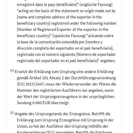
enregistré dans le pays bénéficiaire]" (englische Fassung)
"acting on the basis of the statement on origin made out by
[name and complete address of the exporter in the
beneficiary country] registered under the following number
[Number of Registered Exporter of the exporter in the
beneficiary country]" (spanische Fassung) "actuando sobre
la base de la comunicación extendida por [nombre y
dirección completa del exportador en el país beneficiario],
registrado con el número siguiente [Número de exportador
registrado del exportador en el país beneficiario]" angeben.
(4)
Ersetzt die Erklärung zum Ursprung eine andere Erklärung
gemäß Artikel 101 Absatz 2 der Durchführungsverordnung
(EU) 2015/2447, muss der Wiederversender der Waren die
Nummer des registrierten Ausführers nur angeben, wenn
der Wert der Ursprungserzeugnisse in der ursprünglichen
Sendung 6 000 EUR übersteigt.
(5)
Angabe des Ursprungslands der Erzeugnisse. Betrifft die
Erklärung zum Ursprung Erzeugnisse mit Ursprung in der
Union, so hat der Ausführer den Ursprung mithilfe der
Kurzbezeichnung "EU" anzugeben. Betrifft die Erklärung