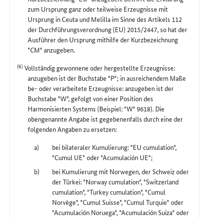
zum Ursprung ganz oder teilweise Erzeugnisse mit
Ursprung in Ceuta und Melilla im Sinne des Artikels 112
der Durchführungsverordnung (EU) 2015/2447, so hat der
Ausführer den Ursprung mithilfe der Kurzbezeichnung
"CM" anzugeben.
(6)
Vollständig gewonnene oder hergestellte Erzeugnisse:
anzugeben ist der Buchstabe "P"; in ausreichendem Maße
be- oder verarbeitete Erzeugnisse: anzugeben ist der
Buchstabe "W", gefolgt von einer Position des
Harmonisierten Systems (Beispiel: "W" 9618). Die
obengenannte Angabe ist gegebenenfalls durch eine der
folgenden Angaben zu ersetzen:
bei bilateraler Kumulierung: "EU cumulation",
"Cumul UE" oder "Acumulación UE";
bei Kumulierung mit Norwegen, der Schweiz oder
der Türkei: "Norway cumulation", "Switzerland
cumulation", "Turkey cumulation", "Cumul
Norvège", "Cumul Suisse", "Cumul Turquie" oder
"Acumulación Noruega", "Acumulación Suiza" oder