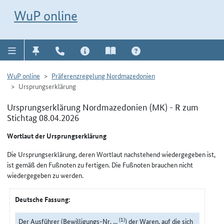
Direkt zur Navigation für Kontakt, Impressum, Aktuelles, Hilfe und FAQ
WuP-Navigation öffnen
Direkt zum Inhalt
WuP online
WuP online
Präferenzregelung Nordmazedonien
Ursprungserklärung
Ursprungserklärung Nordmazedonien (MK) - R zum
Stichtag 08.04.2026
Wortlaut der Ursprungserklärung
Die Ursprungserklärung, deren Wortlaut nachstehend wiedergegeben ist,
ist gemäß den Fußnoten zu fertigen. Die Fußnoten brauchen nicht
wiedergegeben zu werden.
Deutsche Fassung:
(1)
Der Ausführer (Bewilligungs-Nr. ...
) der Waren, auf die sich