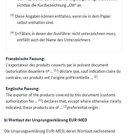
sichtbar die Kurzbezeichnung „CM“ an.
(3)
Diese Angaben können entfallen, wenn sie in dem Papier
selbst enthalten sind.
(4)
In Fällen, in denen der Ausführer nicht unterzeichnen muss,
entfällt auch der Name des Unterzeichners.
Französische Fassung:
L'exportateur des produits couverts par le présent document
(1)
(autorisation douanière nº ...
) déclare que, sauf indication claire du
(2)
contraire, ces produits ont l'origine préférentielle ...
.
Englische Fassung:
The exporter of the products covered by this document (customs
(1)
authorization No ...
) declares that, except where otherwise clearly
(2)
indicated, these products are of ...
preferential origin .
b) Wortlaut der Ursprungserklärung EUR-MED
Die Ursprungserklärung EUR-MED, deren Wortlaut nachstehend