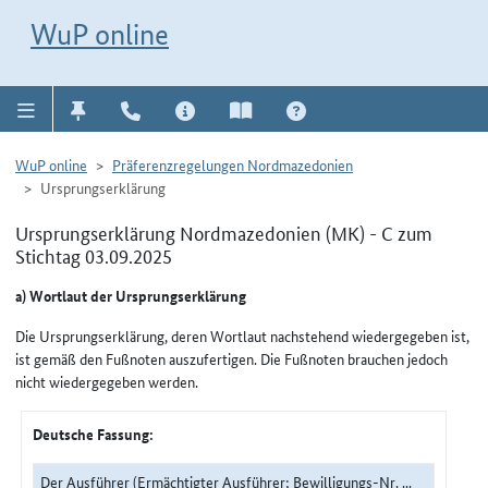
Direkt zur Navigation für Kontakt, Impressum, Aktuelles, Hilfe und FAQ
WuP-Navigation öffnen
Direkt zum Inhalt
WuP online
WuP online
Präferenzregelungen Nordmazedonien
Ursprungserklärung
Ursprungserklärung Nordmazedonien (MK) - C zum
Stichtag 03.09.2025
a) Wortlaut der Ursprungserklärung
Die Ursprungserklärung, deren Wortlaut nachstehend wiedergegeben ist,
ist gemäß den Fußnoten auszufertigen. Die Fußnoten brauchen jedoch
nicht wiedergegeben werden.
Deutsche Fassung:
Der Ausführer (Ermächtigter Ausführer; Bewilligungs-Nr. ...