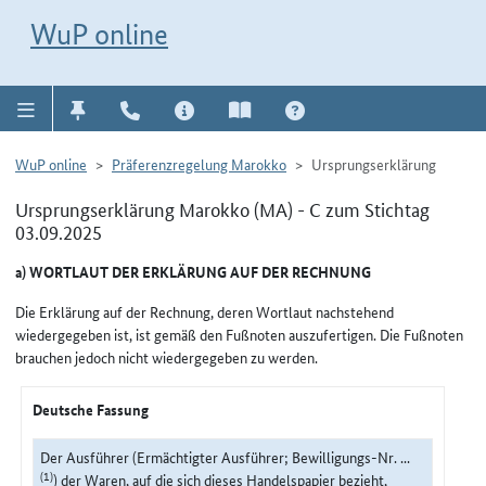
Direkt zur Navigation für Kontakt, Impressum, Aktuelles, Hilfe und FAQ
WuP-Navigation öffnen
Direkt zum Inhalt
WuP online
WuP online
Präferenzregelung Marokko
Ursprungserklärung
Ursprungserklärung Marokko (MA) - C zum Stichtag
03.09.2025
a) WORTLAUT DER ERKLÄRUNG AUF DER RECHNUNG
Die Erklärung auf der Rechnung, deren Wortlaut nachstehend
wiedergegeben ist, ist gemäß den Fußnoten auszufertigen. Die Fußnoten
brauchen jedoch nicht wiedergegeben zu werden.
Deutsche Fassung
Der Ausführer (Ermächtigter Ausführer; Bewilligungs-Nr. ...
(1)
) der Waren, auf die sich dieses Handelspapier bezieht,