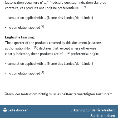
(1)
(autorisation douanière n° ...
) déclare que, sauf indication claire du
(2)
contraire, ces produits ont l'origine préférentielle ...
.
- cumulation applied with ... (Name des Landes/der Länder)
(3)
- no cumulation applied
Englische Fassung:
The exporter of the products covered by this document (customs
(1)
authorisation No …
) declares that, except where otherwise
(2)
clearly indicated, these products are of …
preferential origin.
- cumulation applied with ... (Name des Landes/der Länder)
(3)
- no cumulation applied
__________
(*)
Anm. der Redaktion: Richtig muss es heißen: "ermächtigten Ausführer"
Seite drucken
Erklärung zur Barrierefreiheit
Barriere melden