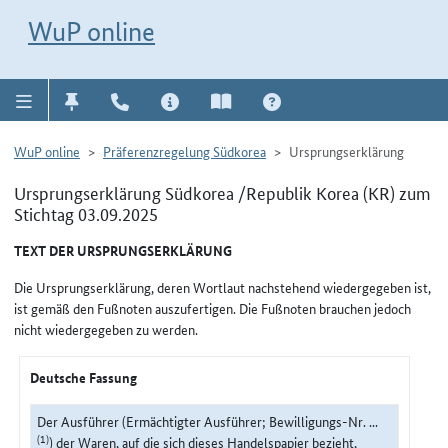
Direkt zur Navigation für Kontakt, Impressum, Aktuelles, Hilfe und FAQ
WuP-Navigation öffnen
Direkt zum Inhalt
WuP online
WuP online
Präferenzregelung Südkorea
Ursprungserklärung
Ursprungserklärung Südkorea /Republik Korea (KR) zum
Stichtag 03.09.2025
TEXT DER URSPRUNGSERKLÄRUNG
Die Ursprungserklärung, deren Wortlaut nachstehend wiedergegeben ist,
ist gemäß den Fußnoten auszufertigen. Die Fußnoten brauchen jedoch
nicht wiedergegeben zu werden.
Deutsche Fassung
Der Ausführer (Ermächtigter Ausführer; Bewilligungs-Nr. ...
(1)
) der Waren, auf die sich dieses Handelspapier bezieht,