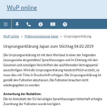
Direkt zur Navigation für Kontakt, Impressum, Aktuelles, Hilfe und FAQ
WuP-Navigation öffnen
Direkt zum Inhalt
WuP online
WuP online
Präferenzregelung Japan
Ursprungserklärung
Ursprungserklärung Japan zum Stichtag 04.02.2019
Die Ursprungserklärung ist mit dem Wortlaut in einer der folgenden
(auszugsweise dargestellten)
Sprachfassungen und im Einklang mit den
Gesetzen und sonstigen Vorschriften der ausführenden Vertragspartei
auszufertigen. Wird die Ursprungserklärung handschriftlich erstellt, so
muss dies mit Tinte in Druckschrift erfolgen. Die Ursprungserklärung ist
gemäß den Fußnoten abzufassen. Die Fußnoten brauchen nicht
wiedergegeben zu werden.
Anmerkung der Redaktion:
Die im Amtsblatt der EU bei einigen Sprachfassungen fehlerhaft erfolgte
Zuordnung der Fußnoten wurde korrigiert.