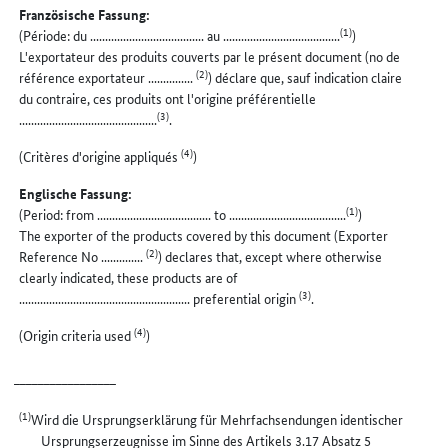
Französische Fassung:
(1)
(Période: du ...................................... au .......................................
)
L'exportateur des produits couverts par le présent document (no de
(2)
référence exportateur ...............
) déclare que, sauf indication claire
du contraire, ces produits ont l'origine préférentielle
(3)
..............................................
.
(4)
(Critères d'origine appliqués
)
Englische Fassung:
(1)
(Period: from ...................................... to .......................................
)
The exporter of the products covered by this document (Exporter
(2)
Reference No ..............
) declares that, except where otherwise
clearly indicated, these products are of
(3)
......................................................... preferential origin
.
(4)
(Origin criteria used
)
_________________
(1)
Wird die Ursprungserklärung für Mehrfachsendungen identischer
Ursprungserzeugnisse im Sinne des Artikels 3.17 Absatz 5