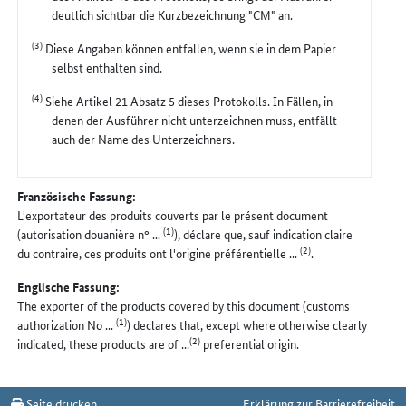
deutlich sichtbar die Kurzbezeichnung "CM" an.
(3)
Diese Angaben können entfallen, wenn sie in dem Papier
selbst enthalten sind.
(4)
Siehe Artikel 21 Absatz 5 dieses Protokolls. In Fällen, in
denen der Ausführer nicht unterzeichnen muss, entfällt
auch der Name des Unterzeichners.
Französische Fassung:
L'exportateur des produits couverts par le présent document
(1)
(autorisation douanière n° ...
), déclare que, sauf indication claire
(2)
du contraire, ces produits ont l'origine préférentielle ...
.
Englische Fassung:
The exporter of the products covered by this document (customs
(1)
authorization No ...
) declares that, except where otherwise clearly
(2)
indicated, these products are of ...
preferential origin.
Seite drucken
Erklärung zur Barrierefreiheit