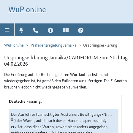
Direkt zur Navigation für Kontakt, Impressum, Aktuelles, Hilfe und FAQ
WuP-Navigation öffnen
Direkt zum Inhalt
WuP online
WuP online
Präferenzregelung Jamaika
Ursprungserklärung
Ursprungserklärung Jamaika/CARIFORUM zum Stichtag
04.02.2026
Die Erklärung auf der Rechnung, deren Wortlaut nachstehend
wiedergegeben ist, ist gemäß den Fußnoten auszufertigen. Die Fußnoten
brauchen jedoch nicht wiedergegeben zu werden.
Deutsche Fassung:
Der Ausführer (Ermächtigter Ausführer; Bewilligungs-Nr. ...
(1)
) der Waren, auf die sich dieses Handelspapier bezieht,
erklärt, dass diese Waren, soweit nicht anders angegeben,
(2)
präferenzbegünstigte ...
Ursprungswaren sind.